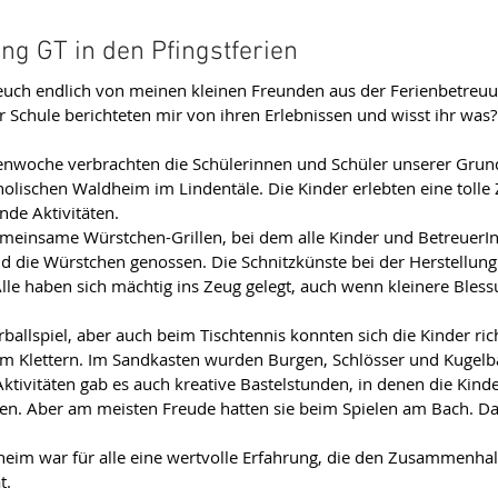
ng GT in den Pfingstferien
t, euch endlich von meinen kleinen Freunden aus der Ferienbetreuu
r Schule berichteten mir von ihren Erlebnissen und wisst ihr was?
rienwoche verbrachten die Schülerinnen und Schüler unserer Grund
olischen Waldheim im Lindentäle. Die Kinder erlebten eine tolle Z
nde Aktivitäten.
gemeinsame Würstchen-Grillen, bei dem alle Kinder und Betreue
 die Würstchen genossen. Die Schnitzkünste bei der Herstellung 
le haben sich mächtig ins Zeug gelegt, auch wenn kleinere Blessu
ballspiel, aber auch beim Tischtennis konnten sich die Kinder ric
eim Klettern. Im Sandkasten wurden Burgen, Schlösser und Kugel
tivitäten gab es auch kreative Bastelstunden, in denen die Kinder
ten. Aber am meisten Freude hatten sie beim Spielen am Bach. Da
eim war für alle eine wertvolle Erfahrung, die den Zusammenhal
t.