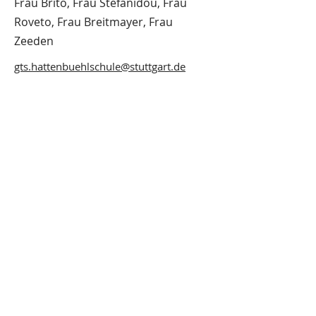
Frau Brito, Frau Stefanidou, Frau
Roveto, Frau Breitmayer, Frau
Zeeden
gts.hattenbuehlschule@stuttgart.de
Stufe 2
Frau Neumann, Frau Donner, Frau
Hillmer, Herr Wolf, Frau Heinrich,
Frau Förderer, Frau Kramm
gts.hattenbuehlschule@stuttgart.de
Stufe 3
Frau Grosser, Frau Duba, Herr