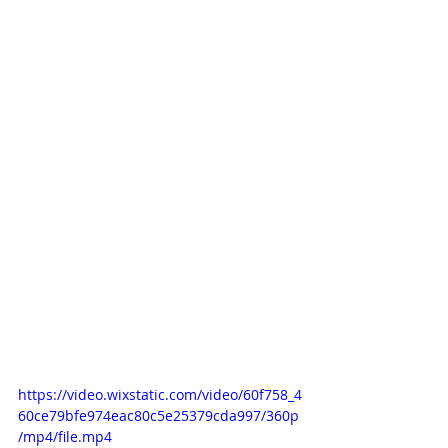
https://video.wixstatic.com/video/60f758_4
60ce79bfe974eac80c5e25379cda997/360p
/mp4/file.mp4